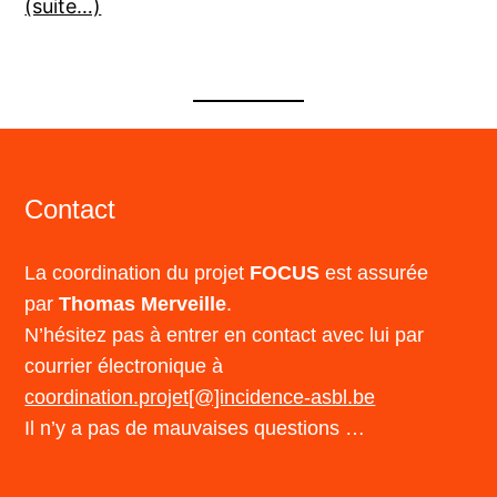
(suite…)
Contact
La coordination du projet
FOCUS
est assurée
par
Thomas Merveille
.
N’hésitez pas à entrer en contact avec lui par
courrier électronique à
coordination.projet[@]incidence-asbl.be
Il n’y a pas de mauvaises questions …