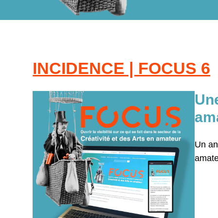
INCIDENCE | FOCUS 6
Une
am
Un an 
amate