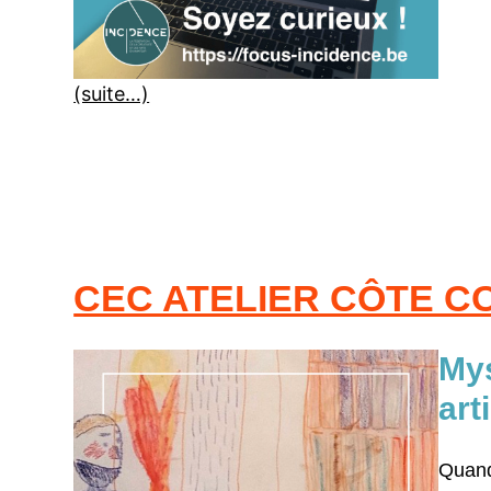
(suite…)
CEC ATELIER CÔTE CO
Mys
art
Quand 