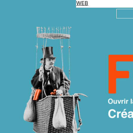
WEB
Reche