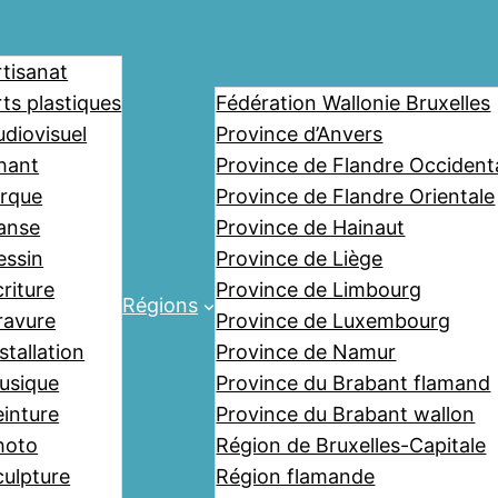
rtisanat
ts plastiques
Fédération Wallonie Bruxelles
udiovisuel
Province d’Anvers
hant
Province de Flandre Occident
irque
Province de Flandre Orientale
anse
Province de Hainaut
essin
Province de Liège
riture
Province de Limbourg
Régions
ravure
Province de Luxembourg
stallation
Province de Namur
usique
Province du Brabant flamand
einture
Province du Brabant wallon
hoto
Région de Bruxelles-Capitale
culpture
Région flamande