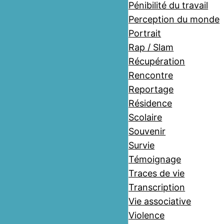
Pénibilité du travail
Perception du monde
Portrait
Rap / Slam
Récupération
Rencontre
Reportage
Résidence
Scolaire
Souvenir
Survie
Témoignage
Traces de vie
Transcription
Vie associative
Violence