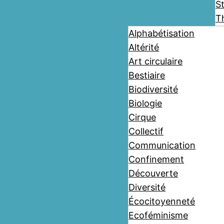
St
T
Alphabétisation
Altérité
Art circulaire
Bestiaire
Biodiversité
Biologie
Cirque
Collectif
Communication
Confinement
Découverte
Diversité
Écocitoyenneté
Ecoféminisme