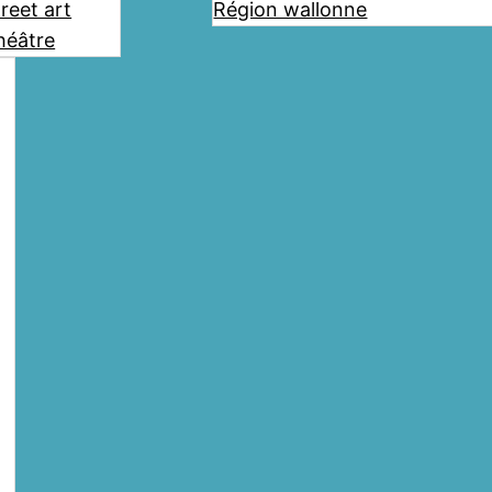
reet art
Région wallonne
héâtre